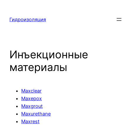
Перейти
к
Гидроизоляция
содержимому
Инъекционные
материалы
Maxclear
Maxepox
Maxgrout
Maxurethane
Maxrest