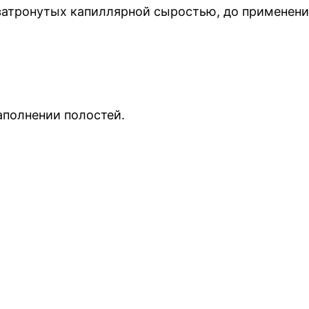
х, затронутых капиллярной сыростью, до приме
аполнении полостей.