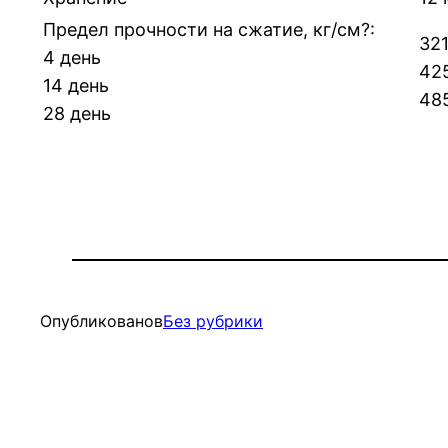
Предел прочности на сжатие, кг/см?:
321
4 день
42
14 день
48
28 день
Опубликовано
в
Без рубрики