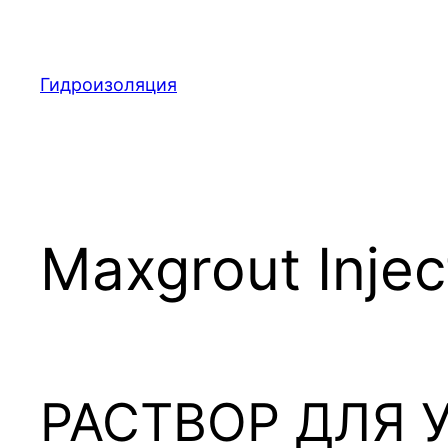
Перейти
к
содержимому
Гидроизоляция
Maxgrout Injec
РАСТВОР ДЛЯ 