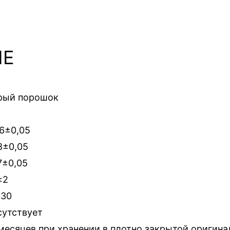
ЫЕ
рый порошок
96±0,05
8±0,05
7±0,05
±2
-30
сутствует
 месяцев при хранении в плотно закрытой оригина