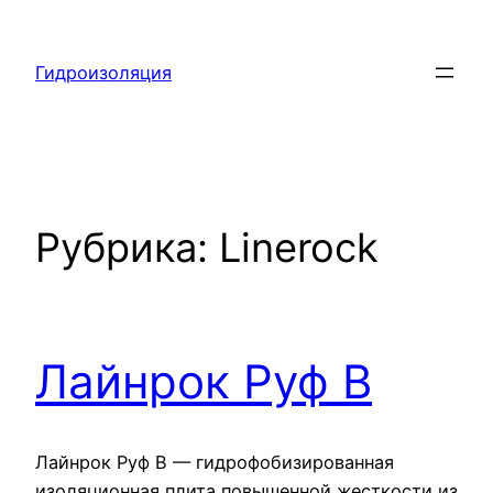
Перейти
к
Гидроизоляция
содержимому
Рубрика:
Linerock
Лайнрок Руф В
Лайнрок Руф В — гидрофобизированная
изоляционная плита повышенной жесткости из