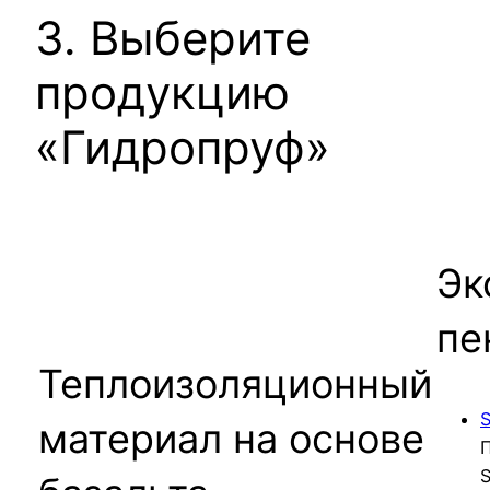
3. Выберите
продукцию
«Гидропруф»
Эк
пе
Теплоизоляционный
S
материал на основе
П
S