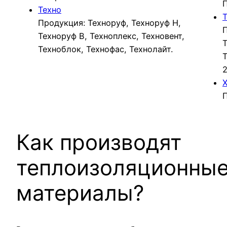
П
Техно
Продукция: Техноруф, Техноруф Н,
П
Техноруф В, Техноплекс, Техновент,
Т
Техноблок, Технофас, Технолайт.
Т
2
П
Как производят
теплоизоляционны
материалы?