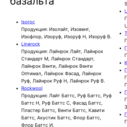
базальта
S
U
П
Isoroc
U
Продукция: Изолайт, Изовент,
T
Изофлор, Изоруф, Изоруф Н, Изоруф В.
П
Linerock
Продукция: Лайнрок Лайт, Лайнрок
П
Стандарт М, Лайнрок Стандарт,
Лайнрок Венти, Лайнрок Венти
Оптимал, Лайнрок Фасад, Лайнрок
П
Руф, Лайнрок Руф Н, Лайнрок Руф В.
П
Rockwool
Продукция: Лайт Баттс, Руф Баттс, Руф
П
Баттс Н, Руф Баттс С, Фасад Баттс,
3
Пластер Баттс, Венти Баттс, Кавити
Баттс, Акустик Баттс, Флор Баттс,
П
Флор Баттс И.