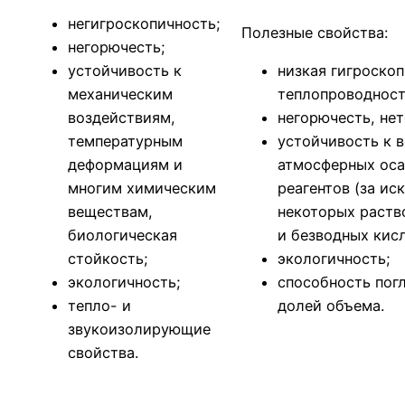
негигроскопичность;
Полезные свойства:
негорючесть;
устойчивость к
низкая гигроскоп
механическим
теплопроводност
воздействиям,
негорючесть, не
температурным
устойчивость к 
деформациям и
атмосферных оса
многим химическим
реагентов (за и
веществам,
некоторых раств
биологическая
и безводных кисл
стойкость;
экологичность;
экологичность;
способность погл
тепло- и
долей объема.
звукоизолирующие
свойства.