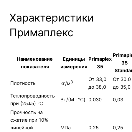
Характеристики
Примаплекс
Primapl
Наименование
Единицы
Primaplex
35
показателя
измерения
35
Standar
От 33,0
От 30,0
3
Плотность
кг/м
до 38,0
до 35,0
Теплопроводность
Вт/(M · °C)
0,030
0,03
при (25±5) °С
Прочность на
сжатие при 10%
линейной
МПа
0,25
0,25