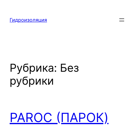
Перейти
к
Гидроизоляция
содержимому
Рубрика:
Без
рубрики
PAROC (ПАРОК)